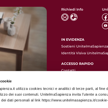
Richiedi Info
Uni
IN EVIDENZA
Sostieni UnitelmaSapienza.
Identità Visiva UnitelmaSa
ACCESSO RAPIDO
Contatti
Dove siamo
 cookie
Valutazione pre-immatrico
enza.it utilizza cookies tecnici e analitici di terze parti, al fine d
Come immatricolarsi
ilizzo dei suoi contenuti. UnitelmaSapienza invita l’utente a consu
Quote d'iscrizione
 dei dati personali al link https://www.unitelmasapienza.it/cookie-
Certificazione crediti fiscali