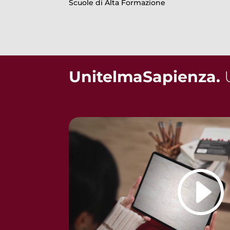
Scuole di Alta Formazione
UnitelmaSapienza.
U