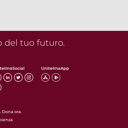
o del tuo futuro.
telmaSocial
UnitelmaApp
 Dona ora.
pienza