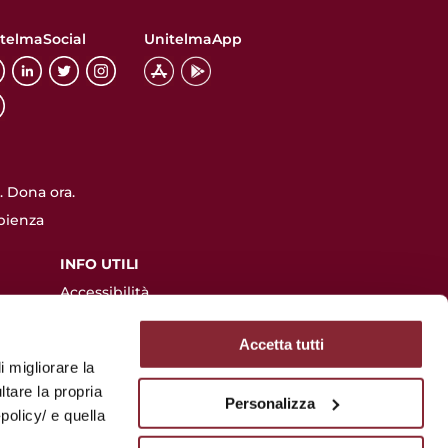
telmaSocial
UnitelmaApp
 Dona ora.
pienza
INFO UTILI
Accessibilità
Privacy
Accetta tutti
lazione
Utilizzo dei cookie
i migliorare la
Albo online
ltare la propria
Personalizza
FAQ
policy/ e quella
Piattaforma di WhistleBlowing