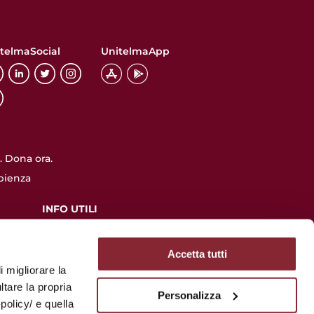
telmaSocial
UnitelmaApp
 Dona ora.
pienza
INFO UTILI
Accessibilità
Privacy
Accetta tutti
lazione
Utilizzo dei cookie
i migliorare la
Albo online
ltare la propria
Personalizza
policy/ e quella
FAQ