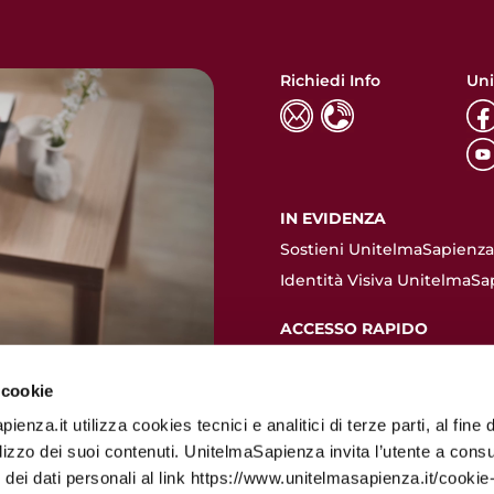
Richiedi Info
Uni
IN EVIDENZA
Sostieni UnitelmaSapienza.
Identità Visiva UnitelmaSa
ACCESSO RAPIDO
Contatti
Dove siamo
 cookie
Valutazione pre-immatrico
enza.it utilizza cookies tecnici e analitici di terze parti, al fine d
Come immatricolarsi
ilizzo dei suoi contenuti. UnitelmaSapienza invita l’utente a consu
 dei dati personali al link https://www.unitelmasapienza.it/cookie-
Quote d'iscrizione