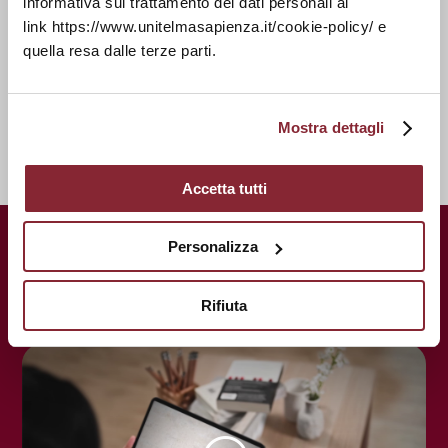
informativa sul trattamento dei dati personali al
Poli Didattici
link https://www.unitelmasapienza.it/cookie-policy/ e
Tirocini e Job Placement
quella resa dalle terze parti.
Alumni
Interruzione degli Studi
Mostra dettagli
Accetta tutti
UnitelmaSapienza.
Una storia
Personalizza
centenaria al servizio del tuo futuro.
Rifiuta