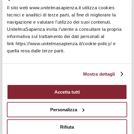
Il sito web www.unitelmasapienza.it utilizza cookies
Curriculum C - Amministrazione,
Professioni e Organizzazioni
tecnici e analitici di terze parti, al fine di migliorare la
Economiche
navigazione e valutare l'utilizzo dei suoi contenuti.
UnitelmaSapienza invita l’utente a consultare la propria
informativa sul trattamento dei dati personali al
ISCRIVITI
CONTATTACI
link https://www.unitelmasapienza.it/cookie-policy/ e
quella resa dalle terze parti.
Programmi degli
insegnamenti anni
precedenti
Mostra dettagli
Riconoscimento
CFU
Accetta tutti
Calendario
Personalizza
Esami
Rifiuta
Calendario