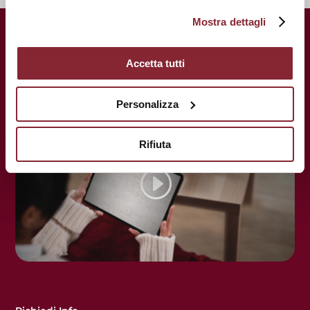
Mostra dettagli
UnitelmaSapienza.
Una storia
centenaria al servizio del tuo futuro.
Accetta tutti
Personalizza
Rifiuta