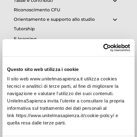
Tasse e contributi
Riconoscimento CFU
Orientamento e supporto allo studio
Tutorship
E-learning
Calendari Esami
Ricerca Etivity
Conseguimento Titolo
Questo sito web utilizza i cookie
Il sito web www.unitelmasapienza.it utilizza cookies
Poli Didattici
tecnici e analitici di terze parti, al fine di migliorare la
Tirocini e Job Placement
navigazione e valutare l'utilizzo dei suoi contenuti.
Alumni
UnitelmaSapienza invita l’utente a consultare la propria
informativa sul trattamento dei dati personali al
Interruzione degli Studi
link https://www.unitelmasapienza.it/cookie-policy/ e
quella resa dalle terze parti.