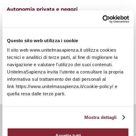
Autonomia privata e negozi
rinunciativi: per una rimeditazione del
principio di relatività degli effetti del
negozio
Questo sito web utilizza i cookie
BOOM - BOOsting and Monitoring
Learning and Assessment
Il sito web www.unitelmasapienza.it utilizza cookies
tecnici e analitici di terze parti, al fine di migliorare la
navigazione e valutare l'utilizzo dei suoi contenuti.
Intelligenza artificiale e processo civile
UnitelmaSapienza invita l’utente a consultare la propria
informativa sul trattamento dei dati personali al
link https://www.unitelmasapienza.it/cookie-policy/ e
quella resa dalle terze parti.
Mostra dettagli
Docenti e Ricercatori
Accetta tutti