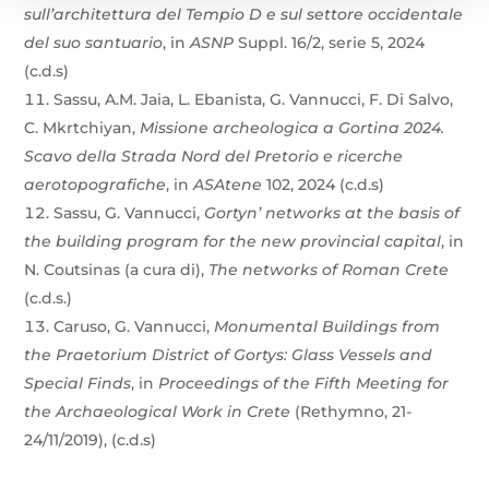
sull’architettura del Tempio D e sul settore occidentale
del suo santuario
, in
ASNP
Suppl. 16/2, serie 5, 2024
(c.d.s)
Sassu, A.M. Jaia, L. Ebanista, G. Vannucci, F. Di Salvo,
C. Mkrtchiyan,
Missione archeologica a Gortina 2024.
Scavo della Strada Nord del Pretorio e ricerche
aerotopografiche
, in
ASAtene
102, 2024 (c.d.s)
Sassu, G. Vannucci,
Gortyn’ networks at the basis of
the building program for the new provincial capital
, in
N. Coutsinas (a cura di),
The networks of Roman Crete
(c.d.s.)
Caruso, G. Vannucci,
Monumental Buildings from
the Praetorium District of Gortys: Glass Vessels and
Special Finds
, in
Proceedings of the Fifth Meeting for
the Archaeological Work in Crete
(Rethymno, 21-
24/11/2019), (c.d.s)