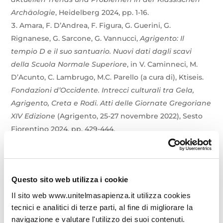
Archäologie
, Heidelberg 2024, pp. 1-16.
Amara, F. D’Andrea, F. Figura, G. Guerini, G.
Rignanese, G. Sarcone, G. Vannucci,
Agrigento: Il
tempio D e il suo santuario. Nuovi dati dagli scavi
della Scuola Normale Superiore
, in V. Caminneci, M.
D’Acunto, C. Lambrugo, M.C. Parello (a cura di), Ktiseis.
Fondazioni d’Occidente. Intrecci culturali tra Gela,
Agrigento, Creta e Rodi. Atti delle Giornate Gregoriane
XIV Edizione
(Agrigento, 25-27 novembre 2022), Sesto
Fiorentino 2024, pp. 429-444.
Vannucci,
Fictiles Deae. L’apparato scultoreo del
santuario di Fondo Iozzino
, in R. Belli Pasqua, R. Sassu
(a cura di),
Nel segno di Archita. Scritti in memoria di
Questo sito web utilizza i cookie
Enzo Lippolis
, Thiasos Monografie 20, Roma 2023, pp.
371-386.
Il sito web www.unitelmasapienza.it utilizza cookies
Amara, G. Rignanese, G. Vannucci,
Lo scavo
tecnici e analitici di terze parti, al fine di migliorare la
navigazione e valutare l'utilizzo dei suoi contenuti.
nell’angolo SE del tempio, tra la gradinata e lo