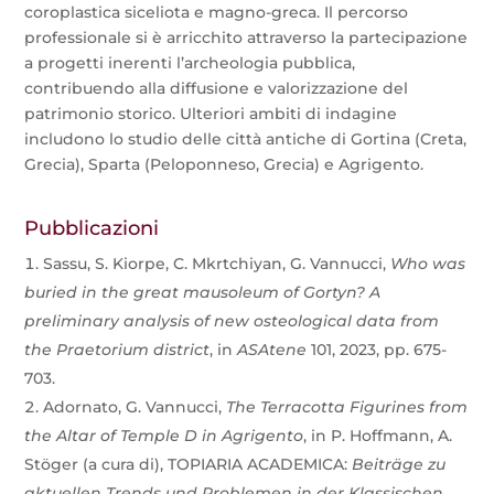
coroplastica siceliota e magno-greca. Il percorso
professionale si è arricchito attraverso la partecipazione
a progetti inerenti l’archeologia pubblica,
contribuendo alla diffusione e valorizzazione del
patrimonio storico. Ulteriori ambiti di indagine
includono lo studio delle città antiche di Gortina (Creta,
Grecia), Sparta (Peloponneso, Grecia) e Agrigento.
Pubblicazioni
Sassu, S. Kiorpe, C. Mkrtchiyan, G. Vannucci,
Who was
buried in the great mausoleum of Gortyn? A
preliminary analysis of new osteological data from
the Praetorium district
, in
ASAtene
101, 2023, pp. 675-
703.
Adornato, G. Vannucci,
The Terracotta Figurines from
the Altar of Temple D in Agrigento
, in P. Hoffmann, A.
Stöger (a cura di), TOPIARIA ACADEMICA:
Beiträge zu
aktuellen Trends und Problemen in der Klassischen