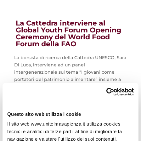
La Cattedra interviene al
Global Youth Forum Opening
Ceremony del World Food
Forum della FAO
La borsista di ricerca della Cattedra UNESCO, Sara
Di Luca, interviene ad un panel
intergenerazionale sul tema “I giovani come
portatori del patrimonio alimentare” insieme a
Lesego Chombo, Ministra della Gioventù e delle
Questioni di Genere della Repubblica del
Botswana; Víctor Julio Carvajal Porras, Ministro
dell’Agricoltura e dell’Allevamento del Costa Rica;
Questo sito web utilizza i cookie
Lynonah Tausa, giovane voce dal Pacifico e
membro del Youth Policy Board del WFF; con la
Il sito web www.unitelmasapienza.it utilizza cookies
moderazione di Aruna Gujral, Direttore Generale
tecnici e analitici di terze parti, al fine di migliorare la
dell’ICCROM.
navigazione e valutare l'utilizzo dei suoi contenuti.