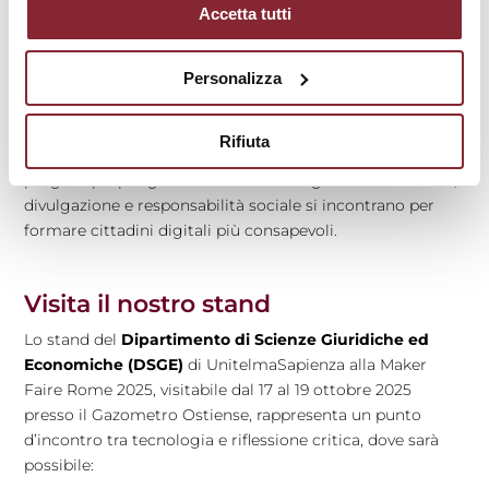
monitoraggio ambientale e della percezione spaziale,
Accetta tutti
sollevando interrogativi sulla sicurezza, la privacy e l’uso
consapevole dei dati. Dall’altro, il gruppo
AI4E
stimola un
Personalizza
dialogo critico sull’intelligenza artificiale, favorendo
l’educazione all’etica della tecnologia e proponendo
modelli didattici innovativi per comprendere come gli
Rifiuta
algoritmi incidano sulle nostre vite. Insieme, i due
progetti propongono una visione integrata in cui ricerca,
divulgazione e responsabilità sociale si incontrano per
formare cittadini digitali più consapevoli.
Visita il nostro stand
Lo stand del
Dipartimento di Scienze Giuridiche ed
Economiche (DSGE)
di UnitelmaSapienza alla Maker
Faire Rome 2025, visitabile dal 17 al 19 ottobre 2025
presso il Gazometro Ostiense, rappresenta un punto
d’incontro tra tecnologia e riflessione critica, dove sarà
possibile: