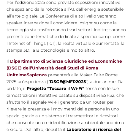
Per l’edizione 2025 sono previste esposizioni innovative
che spaziano dalla robotica all’AI, dall’energia sostenibile
all’arte digitale. Le Conferenze di alto livello vedranno
speaker internazionali condividere insight su come la
tecnologia sta trasformando i vari settori. Inoltre, saranno
presenti zone tematiche dedicate a specifici campi come
l’Internet of Things (IoT), la realtà virtuale e aumentata, la
stampa 3D, la Biotecnologia e molto altro.
Il
Dipartimento di Scienze Giuridiche ed Economiche
(DSGE) dell’Università degli Studi di Roma
UnitelmaSapienza
presenterà alla Maker Faire Rome
2025 un’esperienza (“
DSGE@MFR2025
”) a due anime. Da
un lato, il
Progetto “Toccare il Wi-Fi”
torna con le sue
dimostrazioni interattive basate su dispositivi ESP32, che
sfruttano il segnale Wi-Fi generato da un router per
rilevare la presenza e i movimenti delle persone in uno
spazio, grazie a un sistema di trasmettitori e ricevitori
che consente una re-identificazione ambientale anonima
e sicura. Dall’altro, debutta il
Laboratorio di ricerca del