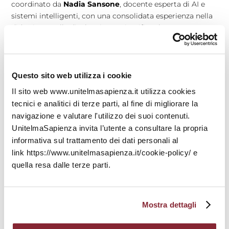
coordinato da
Nadia Sansone
, docente esperta di AI e
sistemi intelligenti, con una consolidata esperienza nella
didattica e nella divulgazione scientifica. Il gruppo AI4E
riunisce profili interdisciplinari per analizzare l’impatto
dell’AI nei contesti sociali, educativi e giuridici, con un
approccio che integra ricerca, etica e partecipazione
pubblica.
Questo sito web utilizza i cookie
Il sito web www.unitelmasapienza.it utilizza cookies
tecnici e analitici di terze parti, al fine di migliorare la
L’importanza del Progetto
navigazione e valutare l'utilizzo dei suoi contenuti.
DSGE@MFR2025
UnitelmaSapienza invita l’utente a consultare la propria
Il progetto
DSGE@MFR2025
presentato
informativa sul trattamento dei dati personali al
dal
Dipartimento di Scienze Giuridiche ed Economiche
link https://www.unitelmasapienza.it/cookie-policy/ e
(DSGE)
si inserisce in un quadro più ampio di
riflessione
quella resa dalle terze parti.
sul rapporto tra tecnologia e società
, contribuendo a
rendere accessibili temi complessi attraverso esperienze
interattive e coinvolgenti. Da un lato, il Progetto “
Toccare
Mostra dettagli
il Wi-Fi
” mostra come sia possibile sfruttare tecnologie di
uso quotidiano per esplorare nuove frontiere del