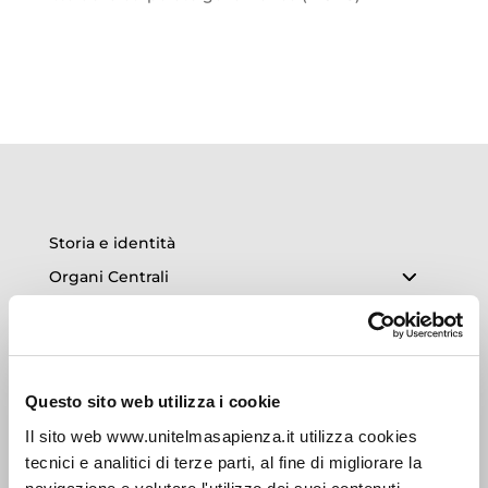
Storia e identità
Organi Centrali
Dipartimenti
Uffici Amministrativi
UnitelmaSapienza People
Questo sito web utilizza i cookie
Altri Organi
Il sito web www.unitelmasapienza.it utilizza cookies
Normative e Regolamenti
tecnici e analitici di terze parti, al fine di migliorare la
Assicurazione della Qualità