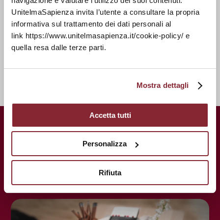
navigazione e valutare l'utilizzo dei suoi contenuti.
Erasmus+
UnitelmaSapienza invita l’utente a consultare la propria
informativa sul trattamento dei dati personali al
Procedimenti Elettorali
link https://www.unitelmasapienza.it/cookie-policy/ e
5x1000
quella resa dalle terze parti.
UnitelmaTools
Mostra dettagli
Accetta tutti
Personalizza
UnitelmaSapienza.
Una storia
centenaria al servizio del tuo futuro.
Rifiuta