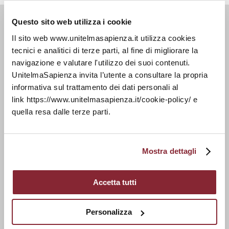
Questo sito web utilizza i cookie
Il sito web www.unitelmasapienza.it utilizza cookies
tecnici e analitici di terze parti, al fine di migliorare la
Storia e identità
navigazione e valutare l'utilizzo dei suoi contenuti.
Organi Centrali
UnitelmaSapienza invita l’utente a consultare la propria
Dipartimenti
informativa sul trattamento dei dati personali al
Uffici Amministrativi
link https://www.unitelmasapienza.it/cookie-policy/ e
quella resa dalle terze parti.
UnitelmaSapienza People
Altri Organi
Normative e Regolamenti
Mostra dettagli
Assicurazione della Qualità
Erasmus+
Accetta tutti
Procedimenti Elettorali
5x1000
Personalizza
UnitelmaTools