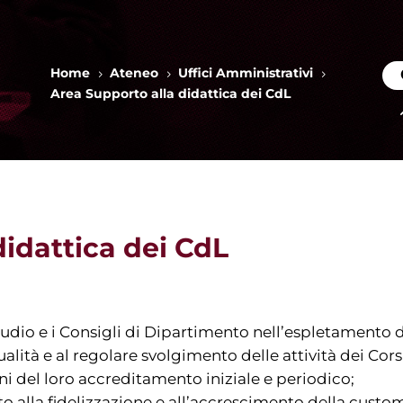
Home
Ateneo
Uffici Amministrativi
5
5
5
Area Supporto alla didattica dei CdL
didattica dei CdL
Studio e i Consigli di Dipartimento nell’espletamento
alità e al regolare svolgimento delle attività dei Cors
ini del loro accreditamento iniziale e periodico;
o alla fidelizzazione e all’accrescimento della custom