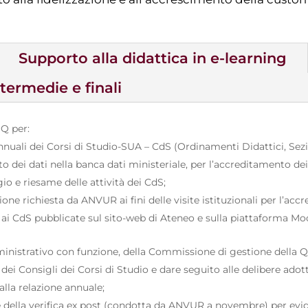
Supporto alla didattica in e-learning
ermedie e finali
GQ per:
nnuali dei Corsi di Studio-SUA – CdS (Ordinamenti Didattici, Sez
 dei dati nella banca dati ministeriale, per l’accreditamento dei 
gio e riesame delle attività dei CdS;
ne richiesta da ANVUR ai fini delle visite istituzionali per l’ac
ve ai CdS pubblicate sul sito-web di Ateneo e sulla piattaforma M
inistrativo con funzione, della Commissione di gestione della Q
e dei Consigli dei Corsi di Studio e dare seguito alle delibere a
alla relazione annuale;
 della verifica ex post (condotta da ANVUR a novembre) per evid