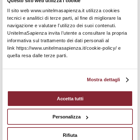
Questo sito web utilizza i cookie
Management. Il percorso aiuta a sviluppare
Il sito web www.unitelmasapienza.it utilizza cookies
competenze utili per organizzare e valorizzare il
tecnici e analitici di terze parti, al fine di migliorare la
personale, gestire gruppi di lavoro e affrontare in
navigazione e valutare l'utilizzo dei suoi contenuti.
modo efficace i cambiamenti organizzativi
UnitelmaSapienza invita l’utente a consultare la propria
Contrattualistica pubblica – MCP
informativa sul trattamento dei dati personali al
link https://www.unitelmasapienza.it/cookie-policy/ e
Per questo tipo di preparazione si offre una
quella resa dalle terze parti.
formazione specialistica e avanzata nel settore
dei contratti pubblici, con un focus approfondito
sulle procedure di selezione delle offerte e sulla
scelta del contraente. Il percorso combina teoria
Mostra dettagli
e pratica, affrontando il sistema dei contratti
pubblici nei settori ordinari e speciali, le
Accetta tutti
concessioni, il partenariato pubblico-privato e la
responsabilità dei componenti delle
commissioni di gara, attraverso casi pratici e
Personalizza
simulazioni operative.
È rivolto a dipendenti pubblici, professionisti,
Rifiuta
docenti universitari e operatori già esperti nel