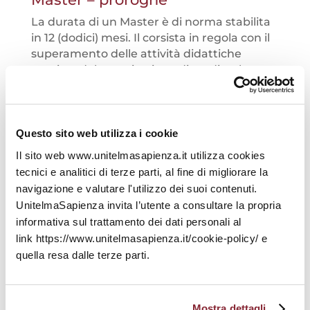
La durata di un Master è di norma stabilita
in 12 (dodici) mesi. Il corsista in regola con il
superamento delle attività didattiche
previste dal proprio piano di studi e che
abbia assolto agli adempimenti didattici ed
amministrativi previsti dall’Ateneo, potrà
presentare apposita domanda di
conseguimento titolo anticipato,
Questo sito web utilizza i cookie
comunque non prima di 6 (sei) mesi dalla
Il sito web www.unitelmasapienza.it utilizza cookies
data di prima iscrizione al Master. L’Ateneo,
tecnici e analitici di terze parti, al fine di migliorare la
inoltre, può concedere una proroga per
navigazione e valutare l'utilizzo dei suoi contenuti.
completare il Master entro il termine
UnitelmaSapienza invita l’utente a consultare la propria
massimo di ulteriori 12 (dodici) mesi. La
informativa sul trattamento dei dati personali al
proroga comporta il rinnovo dell’iscrizione
link https://www.unitelmasapienza.it/cookie-policy/ e
con pagamento contestuale di una tassa
quella resa dalle terze parti.
pari al 25% della tassa di iscrizione annuale
originariamente corrisposta. Nel caso in cui
lo studente non consegua il titolo entro tale
termine di proroga, e voglia comunque
Mostra dettagli