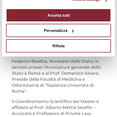
proseguire il percorso, potrà procedere al
rinnovo dell’iscrizione con pagamento della
Accetta tutti
tassa di iscrizione annuale originariamente
corrisposta.
Personalizza
Direzione, Docenti e Comitato
Rifiuta
Scientifico del Master
La direzione del Master è affidata al Prof.
Federico Basilica, Avvocato dello Stato, in
servizio presso l’Avvocatura generale dello
Stato a Roma e al Prof. Domenico Alvaro,
Preside della Facoltà di Medicina e
Odontoiatria di “Sapienza Università di
Roma”.
Il Coordinamento Scientifico del Master è
affidato al Prof. Alberto Mattia Serafin –
Avvocato e Professore di Private Law,