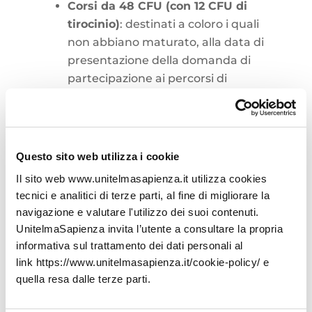
Corsi da 48 CFU (con 12 CFU di
tirocinio)
: destinati a coloro i quali
non abbiano maturato, alla data di
presentazione della domanda di
partecipazione ai percorsi di
formazione, almeno un anno
scolastico in Italia quali docenti su
posto sostegno sullo specifico grado
di interesse.
Questo sito web utilizza i cookie
Il sito web www.unitelmasapienza.it utilizza cookies
Corsi da 36 CFU (senza CFU di
tecnici e analitici di terze parti, al fine di migliorare la
tirocinio)
: destinati a coloro i quali
navigazione e valutare l'utilizzo dei suoi contenuti.
abbiano maturato, alla data di
UnitelmaSapienza invita l’utente a consultare la propria
presentazione della domanda di
informativa sul trattamento dei dati personali al
partecipazione ai percorsi di
link https://www.unitelmasapienza.it/cookie-policy/ e
formazione, almeno un anno
quella resa dalle terze parti.
scolastico in Italia quali docenti su
posto sostegno sullo specifico grado