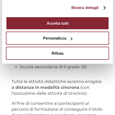
di interesse.
Mostra dettagli
Con Decreto Dipartimentale n. 404 del 12
Accetta tutti
marzo 2026 il Ministero dell’istruzione e
del merito ha assegnato all’Università
Personalizza
degli Studi di Roma UnitelmaSapienza i
seguenti posti:
Rifiuta
Scuola primaria: 233
Scuola secondaria di I grado: 109
Scuola secondaria di II grado: 65
Tutte le attività didattiche saranno erogate
a distanza in
modalità sincrona
(con
l’esclusione delle attività di tirocinio).
Al fine di consentire ai partecipanti ai
percorsi di formazione di conseguire il titolo