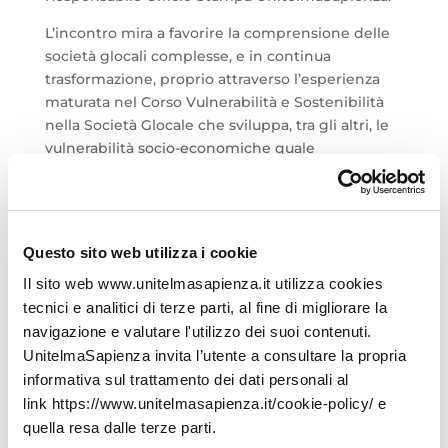
L’incontro mira a favorire la comprensione delle
società glocali complesse, e in continua
trasformazione, proprio attraverso l’esperienza
maturata nel Corso Vulnerabilità e Sostenibilità
nella Società Glocale che sviluppa, tra gli altri, le
vulnerabilità socio-economiche quale
peggioramento della condizione delle fasce di
popolazione socialmente più fragili e ai margini
della società, le nuove sfide relative
all’educazione e alla formazione in chiave di
Questo sito web utilizza i cookie
strumento per l’inclusione sociale, l’impegno
Il sito web www.unitelmasapienza.it utilizza cookies
delle imprese verso una rinnovata responsabilità
tecnici e analitici di terze parti, al fine di migliorare la
sociale e ambientale d’impresa, le problematiche
navigazione e valutare l'utilizzo dei suoi contenuti.
mondiali legate alla filiera agro-alimentare e al
consumo del cibo, ed, infine, le conseguenze del
UnitelmaSapienza invita l’utente a consultare la propria
gap di genere.
informativa sul trattamento dei dati personali al
link https://www.unitelmasapienza.it/cookie-policy/ e
Link alla diretta
quella resa dalle terze parti.