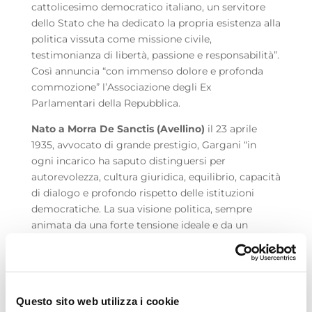
cattolicesimo democratico italiano, un servitore
dello Stato che ha dedicato la propria esistenza alla
politica vissuta come missione civile,
testimonianza di libertà, passione e responsabilità”.
Così annuncia “con immenso dolore e profonda
commozione” l’Associazione degli Ex
Parlamentari della Repubblica.
Nato a Morra De Sanctis (Avellino)
il 23 aprile
1935, avvocato di grande prestigio, Gargani “in
ogni incarico ha saputo distinguersi per
autorevolezza, cultura giuridica, equilibrio, capacità
di dialogo e profondo rispetto delle istituzioni
democratiche. La sua visione politica, sempre
animata da una forte tensione ideale e da un
sincero spirito di servizio, ha rappresentato un
esempio raro di dedizione al bene comune. Alla
guida dell’Associazione degli Ex Parlamentari della
Repubblica, il presidente Gargani ha esercitato il
Questo sito web utilizza i cookie
proprio ruolo con generosità, lucidità e grande