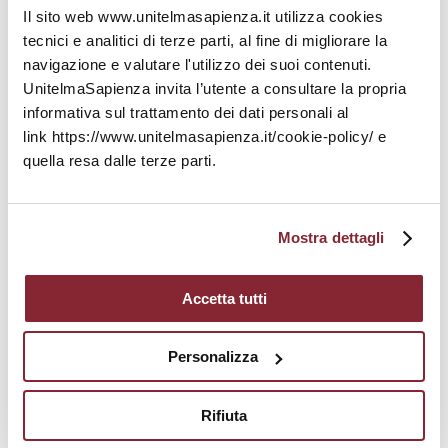
umanità, custodendo con orgoglio la memoria
Il sito web www.unitelmasapienza.it utilizza cookies
della centralità del Parlamento e dei valori fondanti
tecnici e analitici di terze parti, al fine di migliorare la
della Repubblica”.
navigazione e valutare l'utilizzo dei suoi contenuti.
UnitelmaSapienza invita l’utente a consultare la propria
informativa sul trattamento dei dati personali al
link https://www.unitelmasapienza.it/cookie-policy/ e
quella resa dalle terze parti.
Mostra dettagli
Accetta tutti
Personalizza
Rifiuta