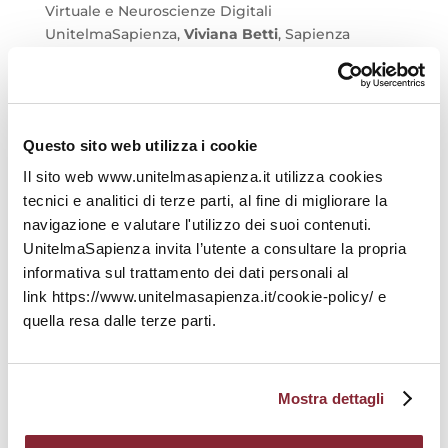
Virtuale e Neuroscienze Digitali
UnitelmaSapienza,
Viviana Betti
, Sapienza
Università di Roma e IRCCS Fondazione Santa
Lucia,
Marco Iosa
, Sapienza Università di Roma e
IRCCS Fondazione Santa Lucia,
Augusto Fusco
,
Fondazione Policlinico Universitario A. Gemelli
Questo sito web utilizza i cookie
IRCCS,
Roberto De Giorgi
, Nomentana Hospital,
Paola Moretti
Coordinamento Community
Il sito web www.unitelmasapienza.it utilizza cookies
Alumni UnitelmaSapienza AUS.
tecnici e analitici di terze parti, al fine di migliorare la
navigazione e valutare l'utilizzo dei suoi contenuti.
Modera Roberto Sciarrone
, Responsabile Ufficio
UnitelmaSapienza invita l’utente a consultare la propria
Stampa e Organizzazione Eventi
informativa sul trattamento dei dati personali al
UnitelmaSapienza.
link https://www.unitelmasapienza.it/cookie-policy/ e
L’evento è aperto a tutti e potrà essere seguito
quella resa dalle terze parti.
sia in presenza, prenotando un post tramite
l’apposito form
, oppure in streaming sul canale
Youtube di UnitelmaSapienza.
Mostra dettagli