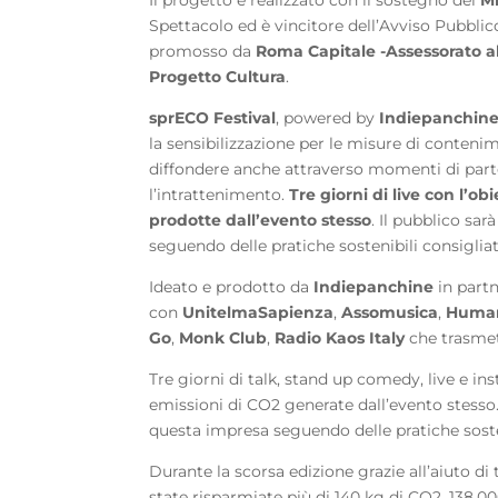
Spettacolo ed è vincitore dell’Avviso Pubbli
promosso da
Roma Capitale -Assessorato al
Progetto Cultura
.
sprECO Festival
, powered by
Indiepanchin
la sensibilizzazione per le misure di conteni
diffondere anche attraverso momenti di parte
l’intrattenimento.
Tre giorni di live con l’o
prodotte dall’evento stesso
. Il pubblico sa
seguendo delle pratiche sostenibili consigliat
Ideato e prodotto da
Indiepanchine
in part
con
UnitelmaSapienza
,
Assomusica
,
Human
Go
,
Monk Club
,
Radio Kaos Italy
che trasmett
Tre giorni di talk, stand up comedy, live e in
emissioni di CO2 generate dall’evento stesso. 
questa impresa seguendo delle pratiche sosten
Durante la scorsa edizione grazie all’aiuto d
state risparmiate più di 140 kg di CO2, 138.000