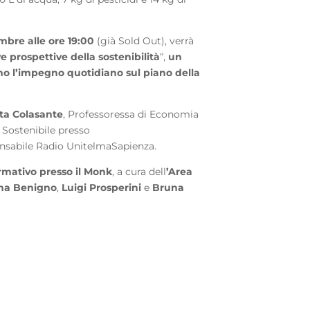
embre alle ore 19:00
(già Sold Out), verrà
e prospettive della sostenibilità
“,
un
o l’impegno quotidiano sul piano della
ta Colasante
, Professoressa di Economia
 Sostenibile presso
onsabile Radio UnitelmaSapienza.
rmativo presso il Monk
, a cura dell
’Area
na Benigno
,
Luigi Prosperini
e
Bruna