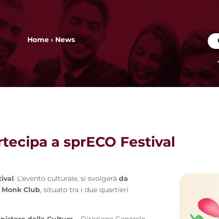
Home
›
News
tecipa a sprECO Festival
ival
. L’evento culturale, si svolgerà
da
l
Monk Club
, situato tra i due quartieri
nistero della Cultura
– Direzione Generale