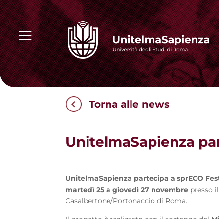
Torna alle news
UnitelmaSapienza par
UnitelmaSapienza partecipa a sprECO Fest
martedì 25 a giovedì 27 novembre
presso i
Casalbertone/Portonaccio di Roma.
Il progetto è realizzato con il sostegno del
Mi