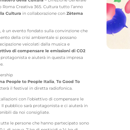
co Roma Creativa 365. Cultura tutto l’anno
la Cultura
in collaborazione con
Zètema
e
, è un evento fondato sulla convinzione che
mento della crisi ambientale si possano
cipazione veicolati dalla musica e
biettivo di compensare le emissioni di CO2
rà protagonista e aiuterà in questa impresa
e.
nership
a People to People Italia
,
To Good To
erà il festival in diretta radiofonica.
stallazioni con l’obiettivo di compensare le
Il pubblico sarà protagonista e ci aiuterà in
ibili da noi consigliate.
i tutte le persone che hanno partecipato sono
 L di acqua, 7 kg di pesticidi e 14 kg di