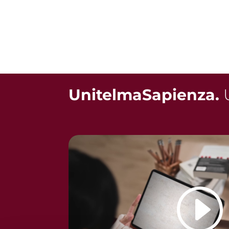
UnitelmaSapienza.
U