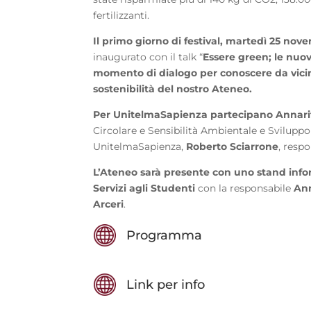
fertilizzanti.
Il primo giorno di festival, martedì 25 nov
inaugurato con il talk “
Essere green; le nuov
momento di dialogo per conoscere da vicin
sostenibilità del nostro Ateneo.
Per
UnitelmaSapienza partecipano Annari
Circolare e Sensibilità Ambientale e Sviluppo
UnitelmaSapienza,
Roberto Sciarrone
, resp
L’Ateneo sarà presente con uno stand info
Servizi agli Studenti
con la responsabile
An
Arceri
.
Programma
Link per info