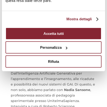
quella resa dalle terze parti.
Vai all'intervista
Mostra dettagli
Accetta tutti
“UnitelmaSapienza in Ricerca”,
intervista a Nadia Sansone
Personalizza
Dalla messa a punto di metodologie per
l’apprendimento attivo, come l’Approccio
Rifiuta
Trialogico all’Apprendimento, alle metodologie
confluite nel modello eLearning di Ateneo.
Dall’Intelligenza Artificiale Generativa per
l’apprendimento e l’insegnamento, alle ricadute
e possibilità dei nuovi sistemi di GAI.
Di questo, e
non solo, abbiamo parlato con
Nadia
Sansone
,
professoressa associata di pedagogia
sperimentale presso UnitelmaSapienza.
Intervista a cura di Roberto Sciarrone.