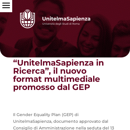
Torna alle news
“UnitelmaSapienza in
Ricerca”, il nuovo
format multimediale
promosso dal GEP
Il Gender Equality Plan (GEP) di
UnitelmaSapienza, documento approvato dal
Consiglio di Amministrazione nella seduta del 13