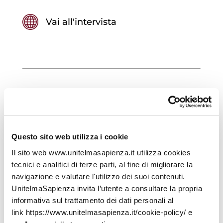
Vai all'intervista
“UnitelmaSapienza in Ricerca”,
intervista ad Annarita Colasante
Dagli studi sull’economia comportamentale
all’applicazione delle conoscenze acquisite sui temi
Questo sito web utilizza i cookie
relativi alla sostenibilità. Dalla ricerca
Il sito web www.unitelmasapienza.it utilizza cookies
multidisciplinare nel Bioeconomy in Transition alle
tecnici e analitici di terze parti, al fine di migliorare la
sue connessioni. Di questo, e non solo, abbiamo
parlato con
Annarita Colasante
, professoressa
navigazione e valutare l'utilizzo dei suoi contenuti.
associata di Economia applicata presso
UnitelmaSapienza invita l’utente a consultare la propria
UnitelmaSapienza. Intervista a cura di Roberto
informativa sul trattamento dei dati personali al
Sciarrone.
link https://www.unitelmasapienza.it/cookie-policy/ e