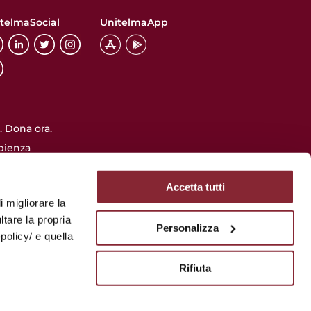
telmaSocial
UnitelmaApp
 Dona ora.
pienza
INFO UTILI
Accetta tutti
Accessibilità
i migliorare la
Privacy
ltare la propria
Personalizza
lazione
Utilizzo dei cookie
policy/ e quella
Albo online
Rifiuta
FAQ
i