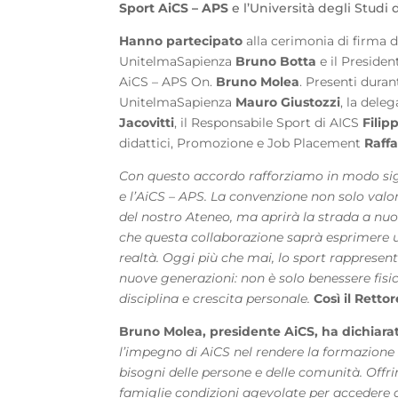
Sport AiCS – APS
e l’Università degli Studi
Hanno partecipato
alla cerimonia di firma d
UnitelmaSapienza
Bruno Botta
e il Presiden
AiCS – APS On.
Bruno Molea
. Presenti duran
UnitelmaSapienza
Mauro Giustozzi
, la dele
Jacovitti
, il Responsabile Sport di AICS
Filip
didattici, Promozione e Job Placement
Raffa
Con questo accordo rafforziamo in modo sig
e l’AiCS – APS. La convenzione non solo valori
del nostro Ateneo, ma aprirà la strada a nuo
che questa collaborazione saprà esprimere 
realtà. Oggi più che mai, lo sport rappresent
nuove generazioni: non è solo benessere fisic
disciplina e crescita personale.
Così il Retto
Bruno Molea, presidente AiCS, ha dichiara
l’impegno di AiCS nel rendere la formazione 
bisogni delle persone e delle comunità. Offrire
famiglie condizioni agevolate per accedere a