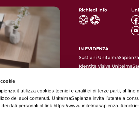
Richiedi Info
Uni
IN EVIDENZA
Sostieni UnitelmaSapienza.
Identità Visiva UnitelmaSa
ACCESSO RAPIDO
 cookie
Contatti
enza.it utilizza cookies tecnici e analitici di terze parti, al fine d
Dove siamo
ilizzo dei suoi contenuti. UnitelmaSapienza invita l’utente a consu
Valutazione pre-immatrico
 dei dati personali al link https://www.unitelmasapienza.it/cookie-
Come immatricolarsi
Quote d'iscrizione
Certificazione Crediti Fiscal