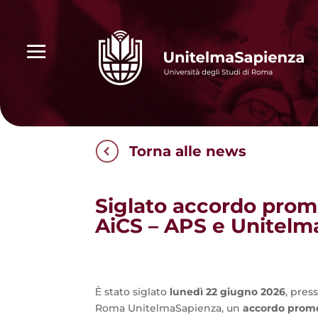
Torna alle news
Siglato accordo promo
AiCS – APS e Unitel
​Ѐ stato siglato
lunedì 22 giugno 2026
, pres
Roma UnitelmaSapienza, un
accordo promoz