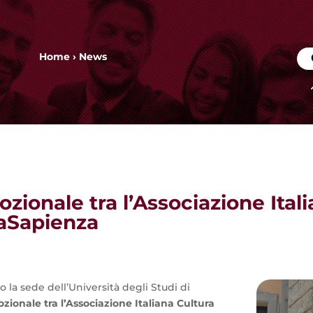
Home
›
News
zionale tra l’Associazione Ital
maSapienza
so la sede dell’Università degli Studi di
ionale tra l’Associazione Italiana Cultura