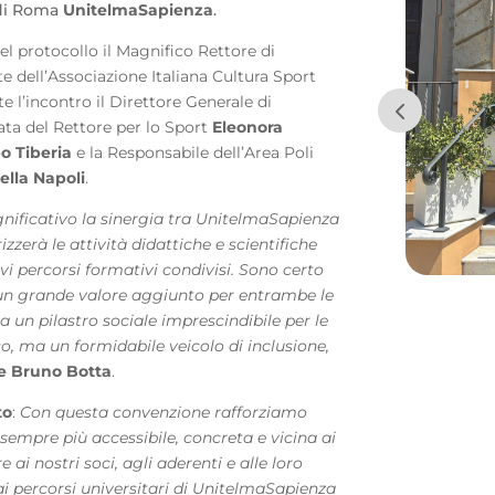
 di Roma
UnitelmaSapienza
.
el protocollo il Magnifico Rettore di
te dell’Associazione Italiana Cultura Sport
te l’incontro il Direttore Generale di
gata del Rettore per lo Sport
Eleonora
po Tiberia
e la Responsabile dell’Area Poli
ella Napoli
.
nificativo la sinergia tra UnitelmaSapienza
zzerà le attività didattiche e scientifiche
vi percorsi formativi condivisi. Sono certo
un grande valore aggiunto per entrambe le
a un pilastro sociale imprescindibile per le
o, ma un formidabile veicolo di inclusione,
re Bruno Botta
.
to
:
Con questa convenzione rafforziamo
sempre più accessibile, concreta e vicina ai
 ai nostri soci, agli aderenti e alle loro
i percorsi universitari di UnitelmaSapienza