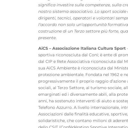
significa investire sulle competenze, sulla cr
nostro sistema associativo. Lo sport sociale
dirigenti, tecnici, operatori e volontari sem
l’accordo non solo un’opportunità formativa
costruzione di un Terzo settore più forte, qua
presente
.
AiCS – Associazione Italiana Cultura Sport
–
sportiva riconosciuta dal Coni; è ente di pr
dal CIP e Rete Associativa riconosciuta dal Min
sua AiCS Ambiente è riconosciuta dal Ministe
protezione ambientale. Fondata nel 1962 e ne
progressivamente il proprio raggio d’azione all
sociali, al Terzo Settore, al turismo sociale, a
emarginati ed i diversamente abili, alla prote
anni, ha sostenuto interventi di aiuto e sost
Telefono Azzurro. A livello internazionale, intr
Associazioni dalle finalità educative, sportive,
solidaristiche, che contano milioni di aderen
dello CSIT (Confédération Sportive Internatio