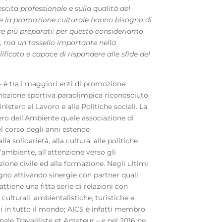
escita professionale e sulla qualità del
 e la promozione culturale hanno bisogno di
pre più preparati: per questo consideriamo
, ma un tassello importante nella
lificato e capace di rispondere alle sfide del
 è tra i maggiori enti di promozione
omozione sportiva paraolimpica riconosciuto
istero al Lavoro e alle Politiche sociali. La
ro dell’Ambiente quale associazione di
l corso degli anni estende
a solidarietà, alla cultura, alle politiche
ll’ambiente, all’attenzione verso gli
zione civile ed alla formazione. Negli ultimi
egno attivando sinergie con partner quali
attiene una fitta serie di relazioni con
 culturali, ambientalistiche, turistiche e
ti in tutto il mondo; AICS è infatti membro
nale Travailliste et Amateur – e nel 2016 ne