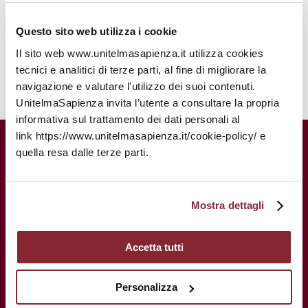
31 ottobre 2025, ore 14:30
Questo sito web utilizza i cookie
Il sito web www.unitelmasapienza.it utilizza cookies
tecnici e analitici di terze parti, al fine di migliorare la
navigazione e valutare l'utilizzo dei suoi contenuti.
UnitelmaSapienza invita l’utente a consultare la propria
informativa sul trattamento dei dati personali al
link https://www.unitelmasapienza.it/cookie-policy/ e
UnitelmaSapienza.
Una storia
quella resa dalle terze parti.
centenaria al servizio del tuo futuro.
Mostra dettagli
Accetta tutti
Personalizza