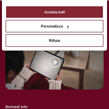
UnitelmaSapienza.
Una storia
Accetta tutti
centenaria al servizio del tuo futuro.
Personalizza
Rifiuta
Richiedi Info