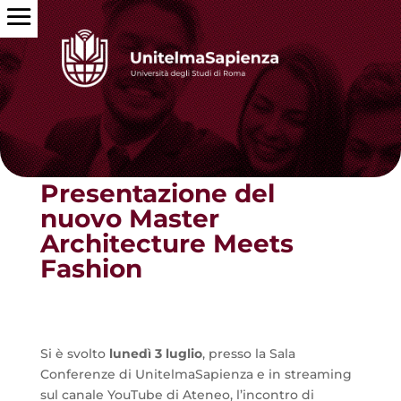
Torna alle news
Presentazione del
nuovo Master
Architecture Meets
Fashion
Si è svolto
lunedì 3 luglio
, presso la Sala
Conferenze di UnitelmaSapienza e in streaming
sul canale YouTube di Ateneo, l’incontro di