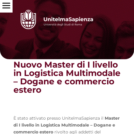
Torna alle news
Nuovo Master di I livello
in Logistica Multimodale
– Dogane e commercio
estero
È stato attivato presso UnitelmaSapienza il
Master
di I livello in Logistica Multimodale – Dogane e
commercio estero
rivolto agli addetti del