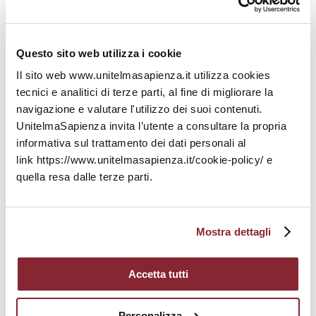
M’illumino di meno
nasce nel
febbraio
2005
quando Caterpillar organizza la
Questo sito web utilizza i cookie
prima edizione invitando a spegnere
simbolicamente le luci nel pomeriggio del 16
Il sito web www.unitelmasapienza.it utilizza cookies
febbraio, anniversario dell’entrata in vigore
tecnici e analitici di terze parti, al fine di migliorare la
del
Protocollo di Kyoto.
Da questa prima
navigazione e valutare l'utilizzo dei suoi contenuti.
esperienza intorno
UnitelmaSapienza invita l’utente a consultare la propria
alla
Giornata M’illumino di meno
si è sviluppato un
informativa sul trattamento dei dati personali al
repertorio di buone pratiche ambientali che sono
link https://www.unitelmasapienza.it/cookie-policy/ e
mutate negli anni.
quella resa dalle terze parti.
Mostra dettagli
Accetta tutti
Personalizza