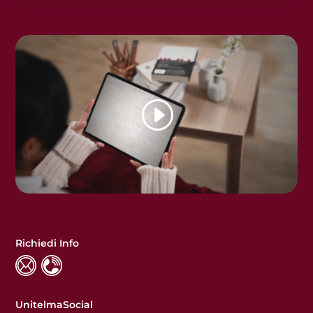
Richiedi Info
UnitelmaSocial