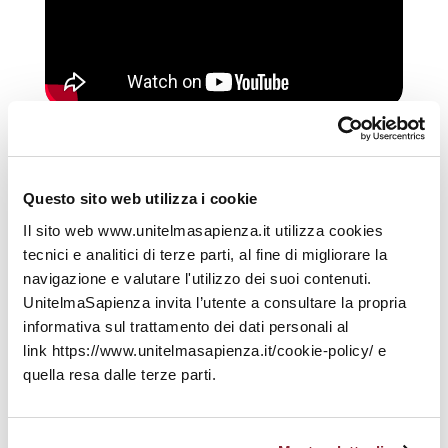
Cos’è ABRADEP – Accademia
Brasiliana di Diritto Elettorale?
Fondata il 20 marzo 2015, con sede a Brasília,
Questo sito web utilizza i cookie
Brasile, l’Accademia Brasiliana di Diritto Elettorale
Il sito web www.unitelmasapienza.it utilizza cookies
e Politico (ABRADEP) è composta da numerosi
tecnici e analitici di terze parti, al fine di migliorare la
professionisti provenienti dalle più diverse aree del
navigazione e valutare l'utilizzo dei suoi contenuti.
sapere e si propone di promuovere un dibattito
UnitelmaSapienza invita l’utente a consultare la propria
equilibrato, trasparente, obiettivo e qualificato sulla
informativa sul trattamento dei dati personali al
democrazia, incentivando lo studio, la formazione
link https://www.unitelmasapienza.it/cookie-policy/ e
e la diffusione di temi relativi al diritto elettorale e
quella resa dalle terze parti.
all’intersezione tra diritto e politica. L’ABRADEP si
ispira ai principi del prestigio della pluralità,
dell’impegno accademico e della difesa dello Stato