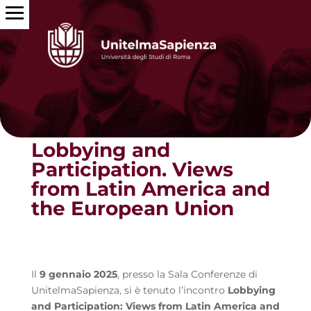
Torna alle news
Lobbying and
Participation. Views
from Latin America and
the European Union
Il
9 gennaio 2025
, presso la Sala Conferenze di
UnitelmaSapienza, si è tenuto l’incontro
Lobbying
and Participation: Views from Latin America and