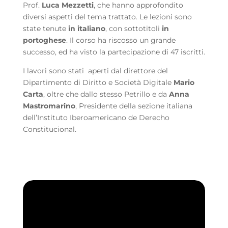
Prof.
Luca Mezzetti
, che hanno approfondito
diversi aspetti del tema trattato. Le lezioni sono
state tenute
in italiano
, con sottotitoli
in
portoghese
. Il corso ha riscosso un grande
successo, ed ha visto la partecipazione di 47 iscritti.
I lavori sono stati aperti dal direttore del
Dipartimento di Diritto e Società Digitale
Mario
Carta
, oltre che dallo stesso Petrillo e da
Anna
Mastromarino
, Presidente della sezione italiana
dell’Instituto Iberoamericano de Derecho
Constitucional.