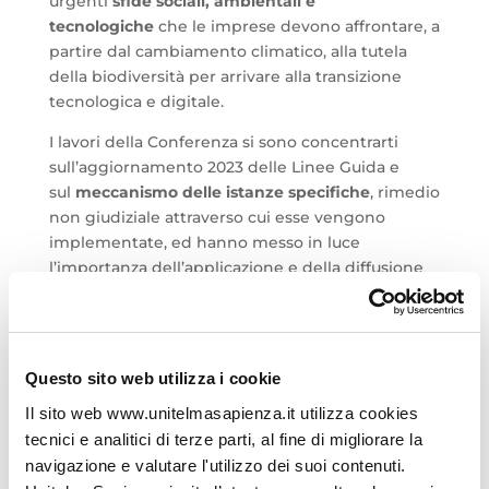
urgenti
sfide sociali, ambientali e
tecnologiche
che le imprese devono affrontare, a
partire dal cambiamento climatico, alla tutela
della biodiversità per arrivare alla transizione
tecnologica e digitale.
I lavori della Conferenza si sono concentrarti
sull’aggiornamento 2023 delle Linee Guida e
sul
meccanismo delle istanze specifiche
, rimedio
non giudiziale attraverso cui esse vengono
implementate, ed hanno messo in luce
l’importanza dell’applicazione e della diffusione
di dette Linee Guida per incoraggiare i contributi
positivi che le imprese possono apportare al
progresso economico, ambientale e sociale,
riducendo conseguentemente al minimo gli
Questo sito web utilizza i cookie
impatti negativi.
Il sito web www.unitelmasapienza.it utilizza cookies
tecnici e analitici di terze parti, al fine di migliorare la
navigazione e valutare l'utilizzo dei suoi contenuti.