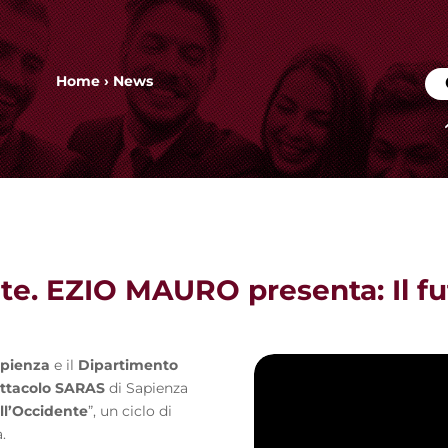
Home
›
News
te. EZIO MAURO presenta: Il fu
apienza
e il
Dipartimento
ettacolo
SARAS
di Sapienza
ll’Occidente
”, un ciclo di
.