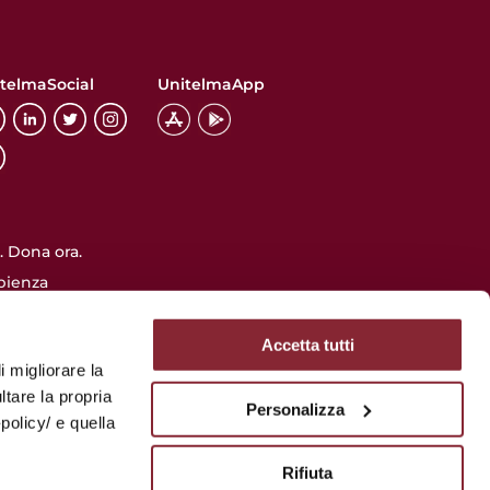
telmaSocial
UnitelmaApp
 Dona ora.
pienza
INFO UTILI
Accetta tutti
Accessibilità
i migliorare la
Privacy
ltare la propria
Personalizza
lazione
Utilizzo dei cookie
policy/ e quella
Albo online
Rifiuta
FAQ