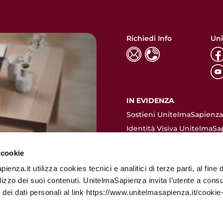
Richiedi Info
Uni
IN EVIDENZA
Sostieni UnitelmaSapienza.
Identità Visiva UnitelmaSa
ACCESSO RAPIDO
 cookie
Contatti
enza.it utilizza cookies tecnici e analitici di terze parti, al fine d
Dove siamo
ilizzo dei suoi contenuti. UnitelmaSapienza invita l’utente a consu
Valutazione pre-immatrico
 dei dati personali al link https://www.unitelmasapienza.it/cookie-
Come immatricolarsi
Quote d'iscrizione