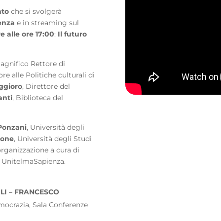
nto
che si svolgerà
enza
e in streaming sul
e alle ore 17:00
:
Il futuro
Magnifico Rettore di
ore alle Politiche culturali di
ggioro
, Direttore del
anti
,
Biblioteca del
Ponzani
, Università degli
rone
, Università degli Studi
ganizzazione a cura di
 UnitelmaSapienza.
I – FRANCESCO
democrazia, Sala Conferenze