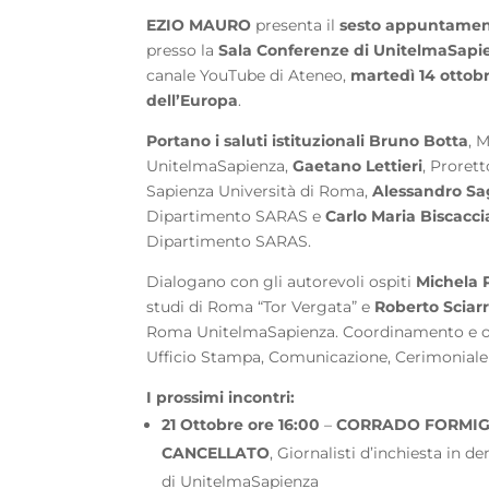
EZIO MAURO
presenta
il
sesto appuntame
presso la
Sala Conferenze di UnitelmaSapi
canale YouTube di Ateneo,
martedì 14 ottobr
dell’Europa
.
Portano i saluti istituzionali Bruno Botta
, 
UnitelmaSapienza,
Gaetano Lettieri
, Prorett
Sapienza Università di Roma,
Alessandro Sa
Dipartimento SARAS e
Carlo Maria Biscacci
Dipartimento SARAS.
Dialogano con gli autorevoli ospiti
Michela 
studi di Roma “Tor Vergata” e
Roberto Sciar
Roma UnitelmaSapienza. Coordinamento e or
Ufficio Stampa, Comunicazione, Cerimoniale
I prossimi incontri:
21 Ottobre ore 16:00
–
CORRADO FORMIGL
CANCELLATO
, Giornalisti d’inchiesta in 
di UnitelmaSapienza