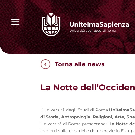
Torna alle news
La Notte dell’Occiden
L’Università degli Studi di Roma
UnitelmaS
di Storia, Antropologia, Religioni, Arte, Sp
Università di Roma presentano: “
La Notte de
incontri sulla crisi delle democrazie in Europa