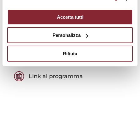
che lavorano alla loro prevenzione come ad
esempio, le ONG, le imprese e altre componenti
della società civile e del mondo produttivo.
Accetta tutti
La
partecipazione è gratuita previa iscrizione
. Al
termine del. Corso sarà rilasciato a coloro che
Personalizza
hanno frequentato un
attestato di
partecipazione
.
Rifiuta
Link al programma