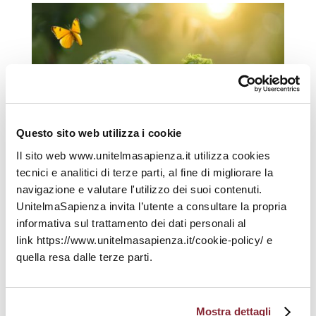
Questo sito web utilizza i cookie
Il sito web www.unitelmasapienza.it utilizza cookies
tecnici e analitici di terze parti, al fine di migliorare la
navigazione e valutare l'utilizzo dei suoi contenuti.
UnitelmaSapienza invita l’utente a consultare la propria
Il Corso si pone, in particolare, l’obiettivo di
informativa sul trattamento dei dati personali al
formare ed aggiornare gli “addetti ai lavori”
link https://www.unitelmasapienza.it/cookie-policy/ e
impegnati in attività di contrasto e repressione dei
quella resa dalle terze parti.
fenomeni criminali in materia ambientale quali, in
particolare, magistrati, forze dell’ordine e tutte le
autorità istituzionali competenti, ma anche coloro
Mostra dettagli