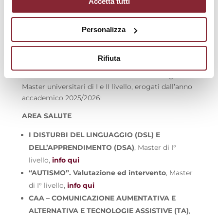
Accetta tutti
università e territorio
.
Così il Direttore Antonio
Attianese.
Personalizza
L’Università e il Consorzio Universitario
Humanitas intendono avviare una
collaborazione
finalizzata alla realizzazione di
Rifiuta
forme integrate di collaborazione scientifica,
didattica e formativa ed hanno istituito i seguenti
Master universitari di I e II livello, erogati dall’anno
accademico 2025/2026:
AREA SALUTE
I DISTURBI DEL LINGUAGGIO (DSL) E
DELL’APPRENDIMENTO (DSA)
, Master di I°
livello,
info qui
“AUTISMO”. Valutazione ed intervento
, Master
di I° livello,
info qui
CAA – COMUNICAZIONE AUMENTATIVA E
ALTERNATIVA E TECNOLOGIE ASSISTIVE (TA)
,