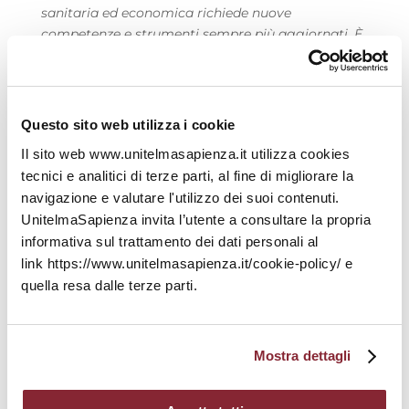
sanitaria ed economica richiede nuove
competenze e strumenti sempre più aggiornati. È
per questo che abbiamo voluto mettere a
disposizione 208 borse di studio destinate a
giovani laureati e professionisti che desiderano
intraprendere un percorso di alta specializzazione.
Questo sito web utilizza i cookie
Con queste borse intendiamo abbattere barriere
Il sito web www.unitelmasapienza.it utilizza cookies
economiche e rendere la formazione di eccellenza
tecnici e analitici di terze parti, al fine di migliorare la
realmente accessibile, affinché il talento e la
navigazione e valutare l'utilizzo dei suoi contenuti.
motivazione non siano mai frenati da ostacoli
UnitelmaSapienza invita l’utente a consultare la propria
materiali. I quattro Master istituiti insieme a
informativa sul trattamento dei dati personali al
UnitelmaSapienza, in ambiti fondamentali come
link https://www.unitelmasapienza.it/cookie-policy/ e
la salute e la gestione delle risorse umane,
quella resa dalle terze parti.
rappresentano percorsi formativi di grande valore,
progettati per rispondere a bisogni concreti del
mondo del lavoro e della società. Essi coniugano il
rigore accademico con l’esperienza pratica e
Mostra dettagli
professionale, in un dialogo virtuoso che
arricchisce gli studenti e rafforza il legame tra