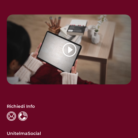
Richiedi Info
UnitelmaSocial