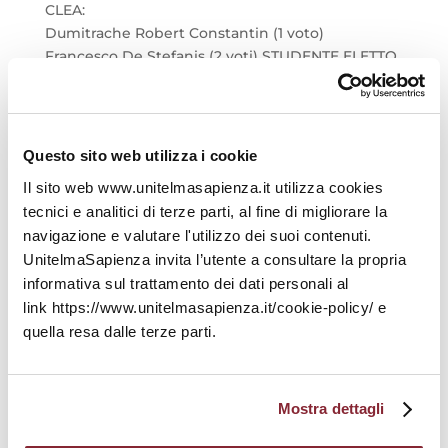
CLEA:
Dumitrache Robert Constantin (1 voto)
Francesco De Stefanis (2 voti) STUDENTE ELETTO
Leonardo Millocca (2 voti) STUDENTE ELETTO
Giada Pontillo (16 voti) STUDENTESSA ELETTA
Catia Zelloth (11 voti) STUDENTESSA ELETTA
Questo sito web utilizza i cookie
CLEMI:
Giancarlo Calò
(12 voti) STUDENTE ELETTO
Il sito web www.unitelmasapienza.it utilizza cookies
tecnici e analitici di terze parti, al fine di migliorare la
LMG:
navigazione e valutare l'utilizzo dei suoi contenuti.
Jasmine Belluz
(5 voti)
UnitelmaSapienza invita l’utente a consultare la propria
Debora Donnini
(1 voti)
informativa sul trattamento dei dati personali al
Dorisa Guerrera
(46 voti) STUDENTESSA ELETTA
link https://www.unitelmasapienza.it/cookie-policy/ e
Alberto Rigotti
(4 voti)
quella resa dalle terze parti.
Mario Vitelli
(1 voti)
Sara Zuffardi
(20 voti)
MOPS:
Mostra dettagli
Rubina Grangeon (22 voti) STUDENTESSA ELETTA
Emanuele Proverbio (9 voti)