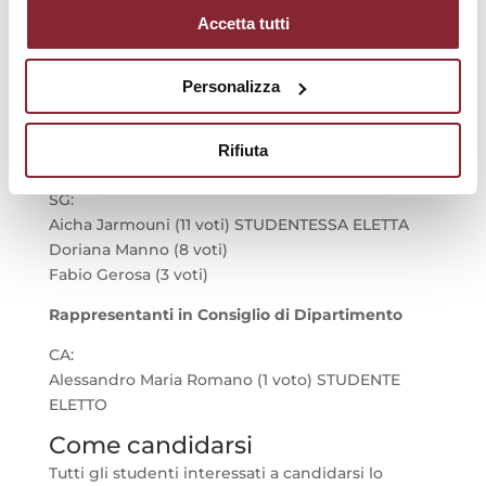
Accetta tutti
SCAMS:
Valentina Rende (125 voti) STUDENTESSA ELETTA
Taras Ivanyshyn (4 voti)
Personalizza
Domenico Cappelleri (4 voti)
Antonio Paolo Agizza (8 voti)
Rifiuta
Elena Panichi (56 voti) STUDENTESSA ELETTA
SG:
Aicha Jarmouni (11 voti) STUDENTESSA ELETTA
Doriana Manno (8 voti)
Fabio Gerosa (3 voti)
Rappresentanti in Consiglio di Dipartimento
CA:
Alessandro Maria Romano (1 voto)
STUDENTE
ELETTO
Come candidarsi
Tutti gli studenti interessati a candidarsi lo