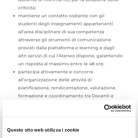
criticità;
mantiene un contatto costante con gli
studenti degli insegnamenti appartenenti
all’area disciplinare di sua competenza
attraverso gli strumenti di comunicazione
previsti dalla piattaforma e-learning e dagli
altri servizi di cui l’Ateneo dispone, garantendo
un risposta al massimo entro le 48 ore;
partecipa attivamente e concorre
all’organizzazione delle attività di
pianificazione, rendicontazione, valutazione,
formazione e coordinamento tra Docenti e
Tutor di riferimento dei CdS;
relaziona, con cadenza semestrale, al Consiglio
del CdS sulle attività svolte.
Questo sito web utilizza i cookie
Requisiti