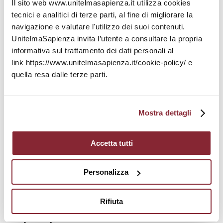
Il sito web www.unitelmasapienza.it utilizza cookies
Il tutor disciplinare deve possedere il titolo di
tecnici e analitici di terze parti, al fine di migliorare la
master di II livello oppure, alternativamente,
navigazione e valutare l'utilizzo dei suoi contenuti.
essere stato almeno ammesso al dottorato di
UnitelmaSapienza invita l’utente a consultare la propria
ricerca. Tali titoli devono essere coerenti con i
informativa sul trattamento dei dati personali al
SSD delle attività formative dell’area disciplinare
link https://www.unitelmasapienza.it/cookie-policy/ e
per il quale presentano domanda. È richiesta,
inoltre, una buona conoscenza della lingua
quella resa dalle terze parti.
inglese, buone doti relazionali e comunicative,
precisione e orientamento al risultato.
Titoli preferenziali
Mostra dettagli
Costituiscono titoli preferenziali la conoscenza
della piattaforma Moodle e delle sue funzionalità,
Accetta tutti
esperienze nella progettazione e realizzazione di
contenuti multimediali per la formazione,
Personalizza
esperienze di studio, stage e/o lavoro nel mondo
dell’e-learning in Italia o all’estero.
Rifiuta
Settori scientifico-disciplinari
(SSD)