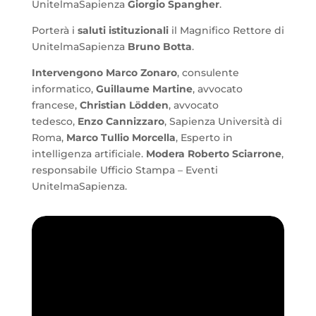
UnitelmaSapienza
Giorgio Spangher
.
Porterà i
saluti istituzionali
il Magnifico Rettore di
UnitelmaSapienza
Bruno Botta
.
Intervengono Marco Zonaro
, consulente
informatico,
Guillaume Martine
, avvocato
francese,
Christian Lödden
, avvocato
tedesco,
Enzo Cannizzaro
, Sapienza Università di
Roma,
Marco Tullio Morcella
, Esperto in
intelligenza artificiale.
Modera Roberto Sciarrone
,
responsabile Ufficio Stampa – Eventi
UnitelmaSapienza.