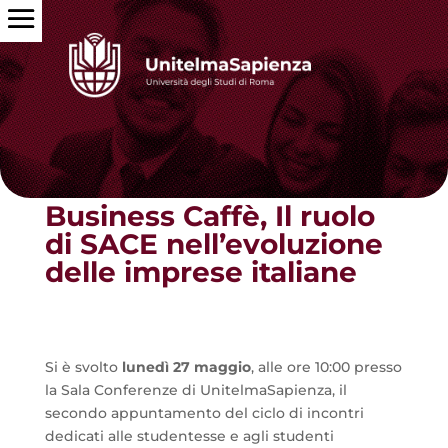
Torna alle news
Business Caffè, Il ruolo
di SACE nell’evoluzione
delle imprese italiane
Si è svolto
lunedì 27 maggio
, alle ore 10:00 presso
la Sala Conferenze di UnitelmaSapienza, il
secondo appuntamento del ciclo di incontri
dedicati alle studentesse e agli studenti