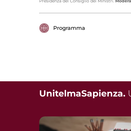
Presidenza del Consiglio dei Ministri.
Modera
Programma
UnitelmaSapienza.
U