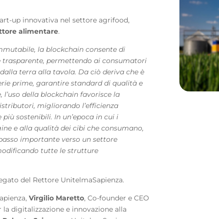
art-up innovativa nel settore agrifood,
ttore alimentare
.
immutabile, la blockchain consente di
 e trasparente, permettendo ai consumatori
 dalla terra alla tavola. Da ciò deriva che è
erie prime, garantire standard di qualità e
e, l’uso della blockchain favorisce la
istributori, migliorando l’efficienza
iù sostenibili. In un’epoca in cui i
ine e alla qualità dei cibi che consumano,
passo importante verso un settore
odificando tutte le strutture
legato del Rettore UnitelmaSapienza.
Sapienza,
Virgilio Maretto
, Co-founder e CEO
r la digitalizzazione e innovazione alla