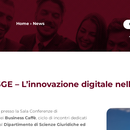
Home
›
News
GE – L’innovazione digitale nel
, presso la Sala Conferenze di
dei
Business Caffè
, ciclo di incontri dedicati
al
Dipartimento di Scienze Giuridiche ed