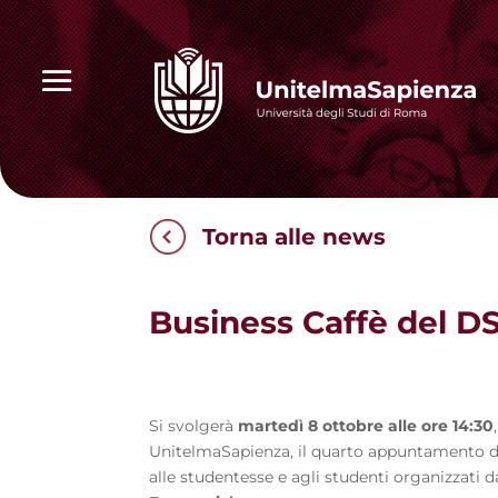
Torna alle news
Business Caffè del DS
Si svolgerà
martedì 8 ottobre alle ore 14:30
UnitelmaSapienza, il quarto appuntamento 
alle studentesse e agli studenti organizzati d