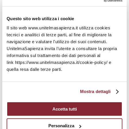
al
problem solving.
Capacità di integrare il proprio know-how nel
Questo sito web utilizza i cookie
nuovo ambiente lavorativo per migliorarne le
Il sito web www.unitelmasapienza.it utilizza cookies
performance.
tecnici e analitici di terze parti, al fine di migliorare la
navigazione e valutare l'utilizzo dei suoi contenuti.
UnitelmaSapienza invita l’utente a consultare la propria
Inviare CV in formato europeo entro il 2
informativa sul trattamento dei dati personali al
Settembre 2024 all’indirizzo mail
link https://www.unitelmasapienza.it/cookie-policy/ e
protocollami@unitelmasapienza.it
quella resa dalle terze parti.
Mostra dettagli
Accetta tutti
Personalizza