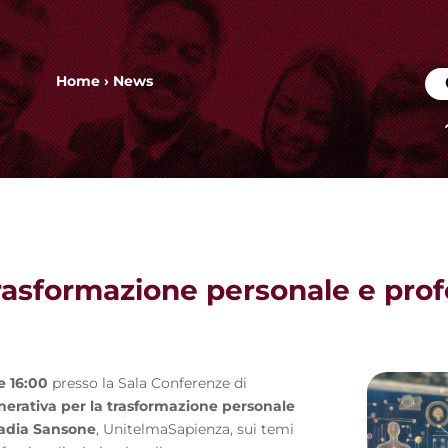
Home
›
News
trasformazione personale e pro
re 16:00
presso la Sala Conferenze di
nerativa per la trasformazione personale
adia Sansone
, UnitelmaSapienza, sui temi