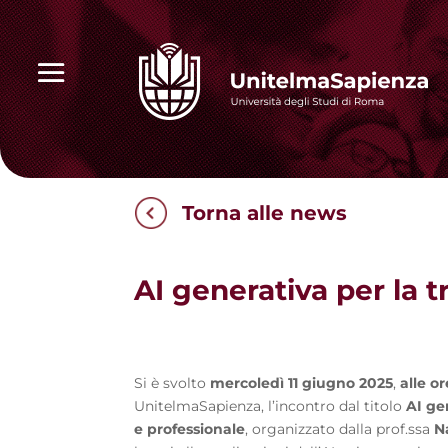
Torna alle news
AI generativa per la 
Si è svolto
mercoledì 11 giugno 2025
,
alle o
UnitelmaSapienza, l’incontro dal titolo
AI ge
e professionale
, organizzato dalla prof.ssa
N