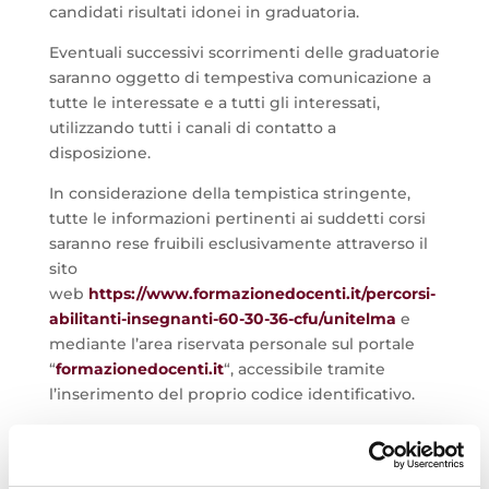
candidati risultati idonei in graduatoria.
Eventuali successivi scorrimenti delle graduatorie
saranno oggetto di tempestiva comunicazione a
tutte le interessate e a tutti gli interessati,
utilizzando tutti i canali di contatto a
disposizione.
In considerazione della tempistica stringente,
tutte le informazioni pertinenti ai suddetti corsi
saranno rese fruibili esclusivamente attraverso il
sito
web
https://www.formazionedocenti.it/percorsi-
abilitanti-insegnanti-60-30-36-cfu/unitelma
e
mediante l’area riservata personale sul portale
“
formazionedocenti.it
“, accessibile tramite
l’inserimento del proprio codice identificativo.
Si rende noto che non è contemplato alcun
servizio di consulenza individuale: di
conseguenza, non sarà possibile fornire risposte