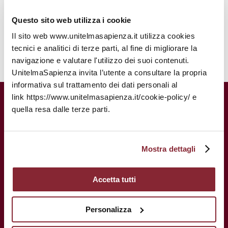
personalizzate tramite canali alternativi.
Questo sito web utilizza i cookie
Il sito web www.unitelmasapienza.it utilizza cookies
tecnici e analitici di terze parti, al fine di migliorare la
navigazione e valutare l'utilizzo dei suoi contenuti.
UnitelmaSapienza invita l’utente a consultare la propria
informativa sul trattamento dei dati personali al
link https://www.unitelmasapienza.it/cookie-policy/ e
UnitelmaSapienza.
Una storia
quella resa dalle terze parti.
centenaria al servizio del tuo futuro.
Mostra dettagli
Accetta tutti
Personalizza