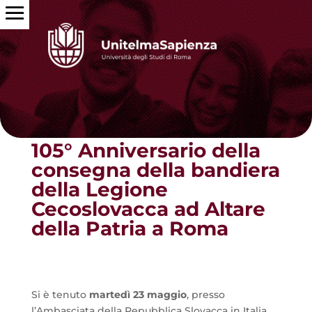
Torna alle news
105° Anniversario della
consegna della bandiera
della Legione
Cecoslovacca ad Altare
della Patria a Roma
Si è tenuto
martedì 23 maggio
, presso
l’Ambasciata della Repubblica Slovacca in Italia,