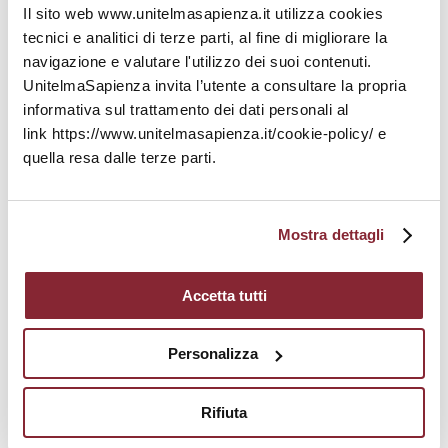
Il sito web www.unitelmasapienza.it utilizza cookies
laurea)
.
tecnici e analitici di terze parti, al fine di migliorare la
Scarica l’app “
Selfiestreet
”
e crea un account.
navigazione e valutare l'utilizzo dei suoi contenuti.
Durante la registrazione inserisci il
codice
UnitelmaSapienza invita l’utente a consultare la propria
promozionale “UNITELMA”
.
informativa sul trattamento dei dati personali al
Seleziona
Piazza Risorgimento – Via Ottaviano
link https://www.unitelmasapienza.it/cookie-policy/ e
9, Roma
.
quella resa dalle terze parti.
Carica la tua foto
e scrivi in poche parole che
cos’è per te UnitelmaSapienza.
Mostra dettagli
Ti aspettiamo
giovedì 2 ottobre
in piazza, insieme
allo staff di UnitelmaSapienza e
Selfiestreet
!
Accetta tutti
Scarica l’app da Google Play o App Store
Personalizza
Rifiuta