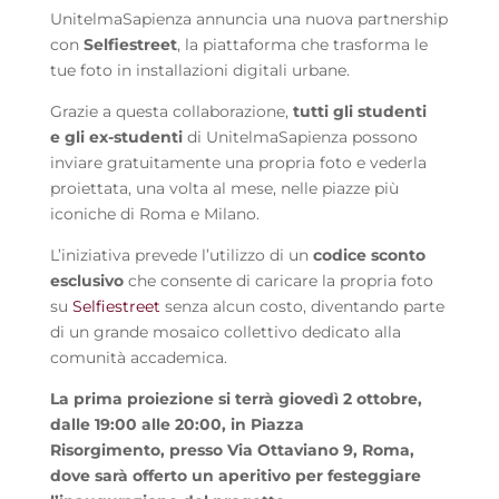
UnitelmaSapienza annuncia una nuova partnership
con
Selfiestreet
, la piattaforma che trasforma le
tue foto in installazioni digitali urbane.
Grazie a questa collaborazione,
tutti gli studenti
e gli ex-studenti
di UnitelmaSapienza possono
inviare gratuitamente una propria foto e vederla
proiettata, una volta al mese, nelle piazze più
iconiche di Roma e Milano.
L’iniziativa prevede l’utilizzo di un
codice sconto
esclusivo
che consente di caricare la propria foto
su
Selfiestreet
senza alcun costo, diventando parte
di un grande mosaico collettivo dedicato alla
comunità accademica.
La prima proiezione si terrà giovedì 2 ottobre,
dalle 19:00 alle 20:00, in Piazza
Risorgimento, presso Via Ottaviano 9, Roma,
dove sarà offerto un aperitivo per festeggiare