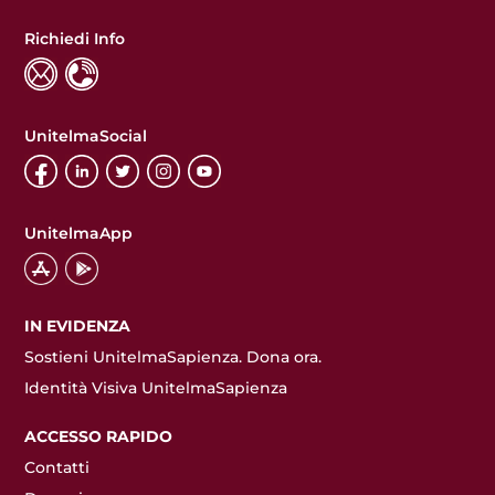
Richiedi Info
UnitelmaSocial
UnitelmaApp
IN EVIDENZA
Sostieni UnitelmaSapienza. Dona ora.
Identità Visiva UnitelmaSapienza
ACCESSO RAPIDO
Contatti