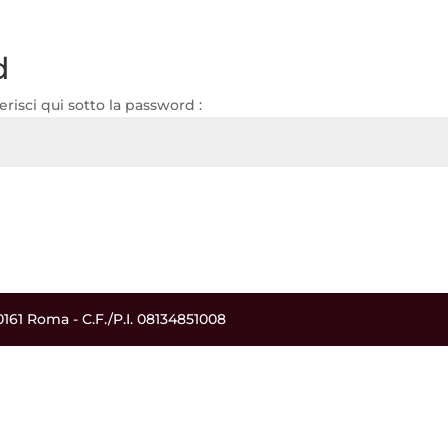
d
erisci qui sotto la password :
161 Roma - C.F./P.I. 08134851008