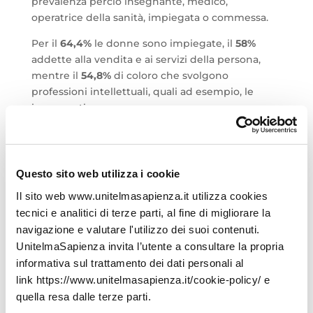
prevalenza perciò insegnante, medico,
operatrice della sanità, impiegata o commessa.
Per il
64,4%
le donne sono impiegate, il
58%
addette alla vendita e ai servizi della persona,
mentre il
54,8%
di coloro che svolgono
professioni intellettuali, quali ad esempio, le
insegnanti.
Sono donne invece un quarto dei
dirigenti/imprenditori, e sono il
39,7%
quelle che
svolgono professioni tecniche, che dai dati risulta
essere un settore in calo del 2% rispetto al 2022;
Questo sito web utilizza i cookie
in generale, il
69,4%
ha un
contratto
Il sito web www.unitelmasapienza.it utilizza cookies
indeterminato
, mentre il
14,5%
ha un impiego
tecnici e analitici di terze parti, al fine di migliorare la
determinato
(a fronte dell’11,7% lato maschile), e
navigazione e valutare l'utilizzo dei suoi contenuti.
il lavoro part-time è svolto dal 31% delle donne
UnitelmaSapienza invita l’utente a consultare la propria
impiegate, a fronte del 9% maschile, dovuti
informativa sul trattamento dei dati personali al
spesso alla necessità di conciliare il lavoro fuori
link https://www.unitelmasapienza.it/cookie-policy/ e
casa con l’accudimento della famiglia. Di fatti, le
quella resa dalle terze parti.
regioni con il maggior tasso di occupazione