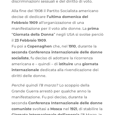
discriminazioni sessuali e del diritto di voto.
Alla fine del 1908 il Partito Socialista americano
decise di dedicare
l’ultima domenica del
Febbraio 1909
all’organizzazione di una
manifestazione per il voto alle donne. La
prima
“
Giornata della Donna
” negli USA si svolse perciò
il
23 Febbraio 1909
.
Fu poi a
Copenaghen
che, nel
1910
, durante la
seconda Conferenza internazionale delle donne
socialiste
, fu deciso di adottare la ricorrenza
americana e – quindi – di
istituire
una
giornata
internazionale
dedicata alla rivendicazione dei
diritti delle donne.
Perché quindi l’8 marzo?
Lo scoppio della
Grande Guerra arrestò per qualche anno la
manifestazione. Fu poi deciso, durante la
seconda
Conferenza Internazionale delle donne
comuniste
svoltasi a
Mosca
nel
1921
, di stabilire la
Giornata internazionale dell’operaia
l’8 Marzo, in