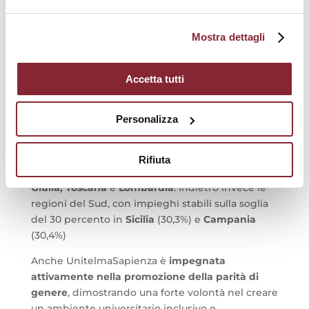
femminile, sono quelle con più servizi per
conciliare il lavoro in casa e quello fuori casa,
come ha illustrato in un recente intervento la
Mostra dettagli
ricercatrice
Chiara Tronchin
della
Fondazione
Leone Moressa
.
Accetta tutti
Sempre secondo l
’ISTAT
, lavora una donna su
due, circa il 50.8%, a Gennaio 2023 il 51,9%, con
Personalizza
una maggiore percentuale di impiego nelle
regioni del Centro-Nord, con picchi d’impiego
nel
Trentino-Alto Adige
(66.3%) e un tasso medio
Rifiuta
del 60% in
Emilia-Romagna, Friuli-Venezia-
Giulia, Toscana
e
Lombardia
. Indietro invece le
regioni del Sud, con impieghi stabili sulla soglia
del 30 percento in
Sicilia
(30,3%) e
Campania
(30,4%)
Anche UnitelmaSapienza è
impegnata
attivamente nella promozione della parità di
genere
, dimostrando una forte volontà nel creare
un ambiente universitario inclusivo e