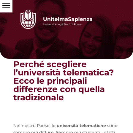
Torna alle news
Perché scegliere
l’università telematica?
Ecco le principali
differenze con quella
tradizionale
Nel nostro Paese, le
università telematiche
sono
sempre più diffuse. Sempre più studenti, infatti,