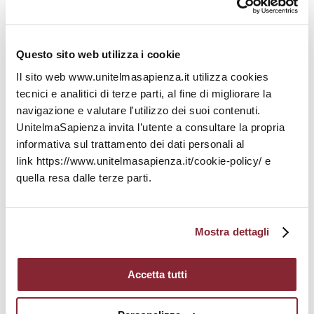
telematica c’è
un’assoluta flessibilità oraria
perché le lezioni, e il relativo materiale di studio,
sono disponibili
in qualsiasi momento della
Questo sito web utilizza i cookie
giornata
, il che rende questa tipologia di
didattica perfetta sia per gli studenti lavoratori
Il sito web www.unitelmasapienza.it utilizza cookies
sia per coloro i quali, in generale, non hanno
tecnici e analitici di terze parti, al fine di migliorare la
molto tempo a disposizione per lo studio ma
navigazione e valutare l'utilizzo dei suoi contenuti.
hanno ugualmente desiderio di acquisire nuove
UnitelmaSapienza invita l’utente a consultare la propria
conoscenze.
informativa sul trattamento dei dati personali al
link https://www.unitelmasapienza.it/cookie-policy/ e
Inoltre,
UnitelmaSapienza
offre a tutti i suoi
studenti
il supporto dei tutor
. La fase iniziale di
quella resa dalle terze parti.
orientamento aiuta lo studente a mettere a
punto un percorso personalizzato sulle proprie
attitudini e i propri interessi professionali, anche
Mostra dettagli
e soprattutto nel caso di studenti lavoratori. Tutti
gli studenti sono costantemente seguiti,
attraverso forum, chat, e-mail o anche di persona.
Accetta tutti