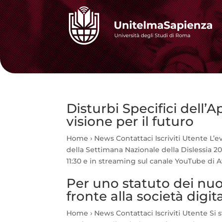
Disturbi Specifici dell’
visione per il futuro
Home › News Contattaci Iscriviti Utente L’
della Settimana Nazionale della Dislessia 20
11:30 e in streaming sul canale YouTube di At
Per uno statuto dei nuov
fronte alla società digit
Home › News Contattaci Iscriviti Utente Si s