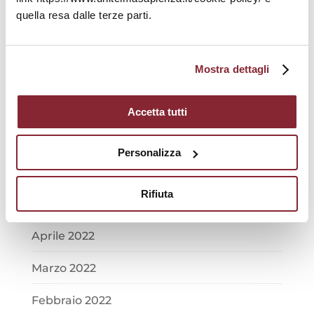
Novembre 2022
quella resa dalle terze parti.
Ottobre 2022
Mostra dettagli
Settembre 2022
Agosto 2022
Accetta tutti
Luglio 2022
Personalizza
Giugno 2022
Rifiuta
Maggio 2022
Aprile 2022
Marzo 2022
Febbraio 2022