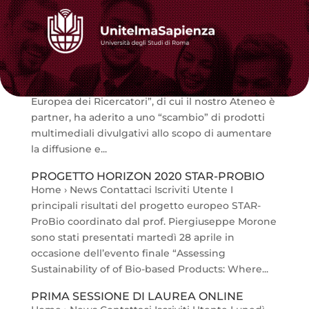
UNITELMA SAPIENZA E FRASCATI SCIENZA
INSIEME
Home › News Contattaci Iscriviti Utente La
prestigiosa associazione che organizza la “Notte
Europea dei Ricercatori”, di cui il nostro Ateneo è
partner, ha aderito a uno “scambio” di prodotti
multimediali divulgativi allo scopo di aumentare
la diffusione e...
PROGETTO HORIZON 2020 STAR-PROBIO
Home › News Contattaci Iscriviti Utente I
principali risultati del progetto europeo STAR-
ProBio coordinato dal prof. Piergiuseppe Morone
sono stati presentati martedì 28 aprile in
occasione dell’evento finale “Assessing
Sustainability of of Bio-based Products: Where...
PRIMA SESSIONE DI LAUREA ONLINE