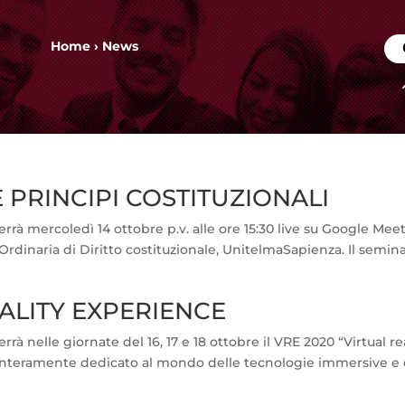
Home
›
News
 PRINCIPI COSTITUZIONALI
rrà mercoledì 14 ottobre p.v. alle ore 15:30 live su Google Meet 
rdinaria di Diritto costituzionale, UnitelmaSapienza. Il semina
EALITY EXPERIENCE
rà nelle giornate del 16, 17 e 18 ottobre il VRE 2020 “Virtual re
 interamente dedicato al mondo delle tecnologie immersive e 