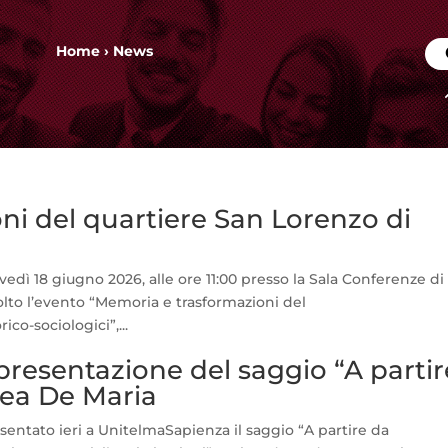
Home
›
News
ni del quartiere San Lorenzo di
edì 18 giugno 2026, alle ore 11:00 presso la Sala Conferenze di
volto l’evento “Memoria e trasformazioni del
co-sociologici”,...
resentazione del saggio “A partir
rea De Maria
sentato ieri a UnitelmaSapienza il saggio “A partire da