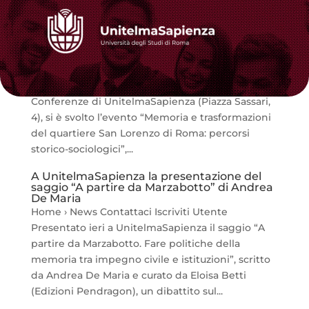
Memoria e trasformazioni del quartiere San
Lorenzo di Roma
Home › News Contattaci Iscriviti Utente Giovedì
18 giugno 2026, alle ore 11:00 presso la Sala
Conferenze di UnitelmaSapienza (Piazza Sassari,
4), si è svolto l’evento “Memoria e trasformazioni
del quartiere San Lorenzo di Roma: percorsi
storico-sociologici”,...
A UnitelmaSapienza la presentazione del
saggio “A partire da Marzabotto” di Andrea
De Maria
Home › News Contattaci Iscriviti Utente
Presentato ieri a UnitelmaSapienza il saggio “A
partire da Marzabotto. Fare politiche della
memoria tra impegno civile e istituzioni”, scritto
da Andrea De Maria e curato da Eloisa Betti
(Edizioni Pendragon), un dibattito sul...