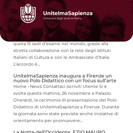
UnitelmaSapienza sempre più globale: a
Chicago la nuova sede d’esame
Home › News Contattaci Iscriviti Utente L’Ateneo
rafforza la sua presenza internazionale e tocca
quota 15 sedi d’esame nel mondo, grazie alla
stretta collaborazione con la rete degli Istituti
Italiani di Cultura e con le Ambasciate d’Italia.
L’accordo è...
UnitelmaSapienza inaugura a Firenze un
nuovo Polo Didattico con un focus sull’arte
Home › News Contattaci Iscriviti Utente Si è
svolta questa mattina, 26 novembre a Palazzo
Gherardi, la cerimonia di presentazione del Polo
Didattico di UnitelmaSapienza a Firenze. Durante
la giornata sono state previste anche iniziative di
orientamento per promuovere...
La Notte dell’Occidente. EZIO MAURO